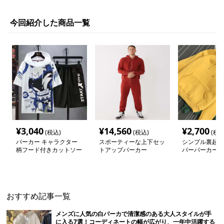
今回紹介した商品一覧
¥
3,040
¥
14,560
¥
2,700
(税込)
(税込)
(税込
パーカー キャラクター
スポーティーな上下セッ
シンプル裏起毛
柄フード付きカットソー
トアップパーカー
バーパーカー
おすすめ記事一覧
メンズに人気の白パーカで清潔感のある大人スタイルが手
に入る7選！コーディネートの幅が広がり、一年中活躍する