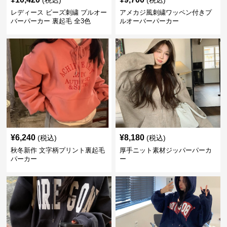
(税込)
(税込)
レディース ビーズ刺繍 プルオー
アメカジ風刺繍ワッペン付きプ
バーパーカー 裏起毛 全3色
ルオーバーパーカー
¥
6,240
¥
8,180
(税込)
(税込)
秋冬新作 文字柄プリント裏起毛
厚手ニット素材ジッパーパーカ
パーカー
ー