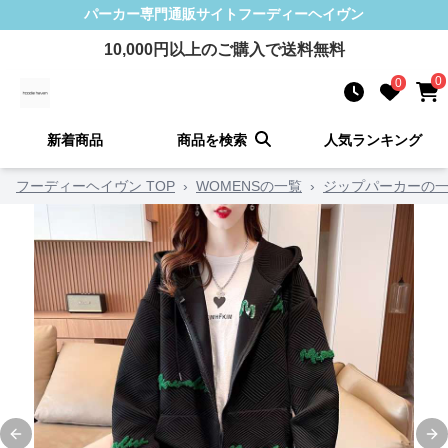
パーカー
専門通販サイト
フーディーヘイヴン
10,000
円以上のご購入で送料無料
0
0
新着商品
商品を検索
人気ランキング
フーディーヘイヴン TOP
›
WOMENSの一覧
›
ジップパーカーの
Previous slide
Ne