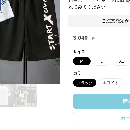
れてみてください。
ご注文確定か
3,040
円
Next slide
サイズ
M
L
XL
カラー
ブラック
ホワイト
購
カー