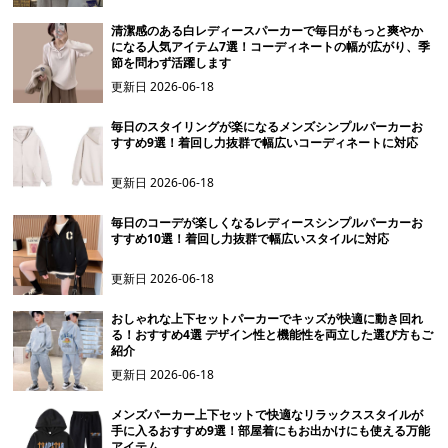
清潔感のある白レディースパーカーで毎日がもっと爽やか
になる人気アイテム7選！コーディネートの幅が広がり、季
節を問わず活躍します
更新日
2026-06-18
毎日のスタイリングが楽になるメンズシンプルパーカーお
すすめ9選！着回し力抜群で幅広いコーディネートに対応
更新日
2026-06-18
毎日のコーデが楽しくなるレディースシンプルパーカーお
すすめ10選！着回し力抜群で幅広いスタイルに対応
更新日
2026-06-18
おしゃれな上下セットパーカーでキッズが快適に動き回れ
る！おすすめ4選 デザイン性と機能性を両立した選び方もご
紹介
更新日
2026-06-18
メンズパーカー上下セットで快適なリラックススタイルが
手に入るおすすめ9選！部屋着にもお出かけにも使える万能
アイテム