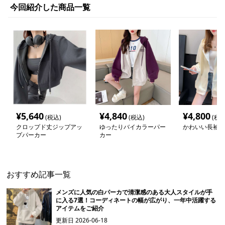
今回紹介した商品一覧
¥
5,640
¥
4,840
¥
4,800
(税込)
(税込)
(税込
クロップド丈ジップアッ
ゆったりバイカラーパー
かわいい長袖パ
プパーカー
カー
おすすめ記事一覧
メンズに人気の白パーカで清潔感のある大人スタイルが手
に入る7選！コーディネートの幅が広がり、一年中活躍する
アイテムをご紹介
更新日
2026-06-18