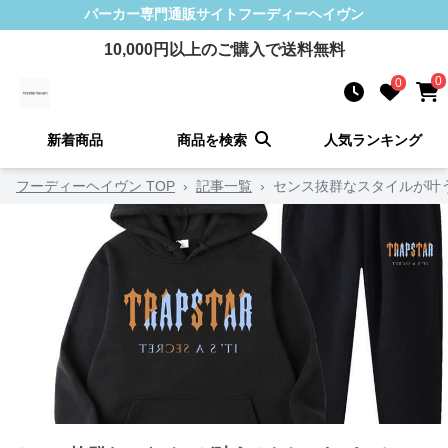
パーカー
専門通販サイト
フーディーヘイヴン
10,000
円以上のご購入で送料無料
0
0
新着商品
商品を検索
人気ランキング
フーディーヘイヴン TOP
›
記事一覧
›
センス抜群なスタイルが叶