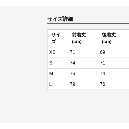
サイズ詳細
サイ
前着丈
後着丈
ズ
(cm)
(cm)
XS
71
69
S
74
71
M
76
74
L
79
76