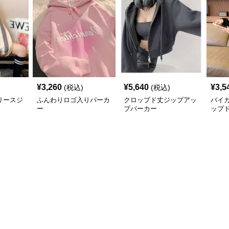
¥
3,260
¥
5,640
¥
3,5
(税込)
(税込)
リースジ
ふんわりロゴ入りパーカ
クロップド丈ジップアッ
バイ
ー
プパーカー
ップ