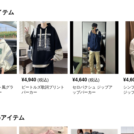
イテム
¥
4,940
¥
4,640
¥
4,6
(税込)
(税込)
ト風グラ
ビートルズ歌詞プリント
セロパクシュ ジップア
シン
ー
パーカー
ップパーカー
ジッ
めアイテム