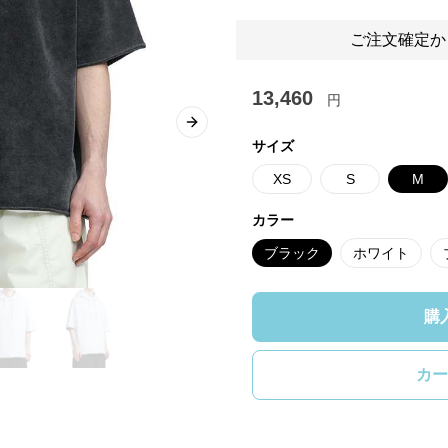
ご注文確定か
13,460
円
Next slide
サイズ
XS
S
M
カラー
ブラック
ホワイト
購
カー