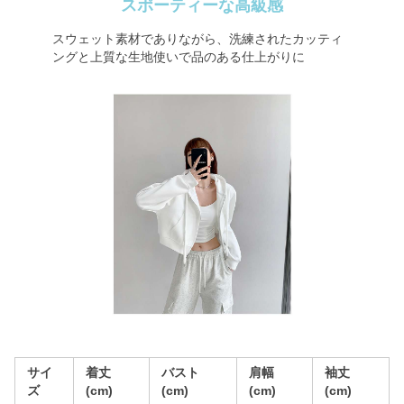
スポーティーな高級感
スウェット素材でありながら、洗練されたカッティ
ングと上質な生地使いで品のある仕上がりに
サイ
着丈
バスト
肩幅
袖丈
ズ
(cm)
(cm)
(cm)
(cm)