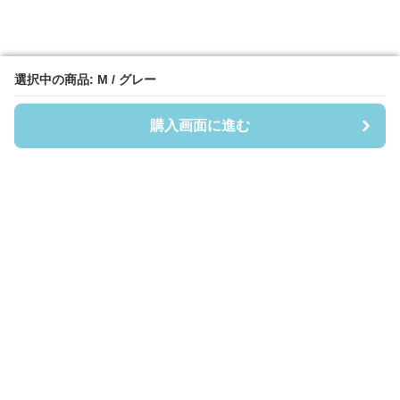
選択中の商品: M / グレー
選択中の商品: M / グレー
購入画面に進む
購入画面に進む
フーディーヘイヴン
について