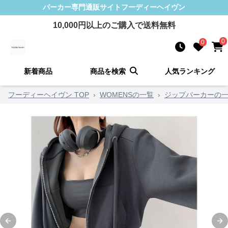
パーカー
専門通販サイト
フーディーヘイヴン
10,000
円以上のご購入で送料無料
0
0
新着商品
商品を検索
人気ランキング
フーディーヘイヴン TOP
›
WOMENSの一覧
›
ジップパーカーの
Previous slide
Ne