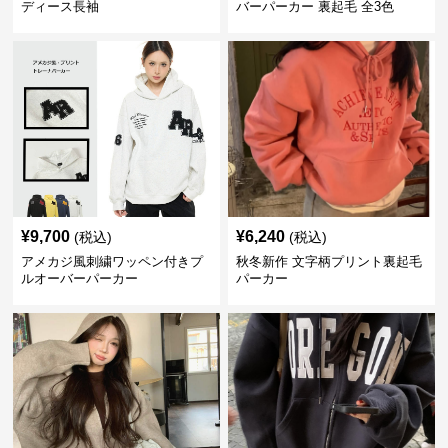
ディース長袖
バーパーカー 裏起毛 全3色
¥
9,700
¥
6,240
(税込)
(税込)
アメカジ風刺繍ワッペン付きプ
秋冬新作 文字柄プリント裏起毛
ルオーバーパーカー
パーカー