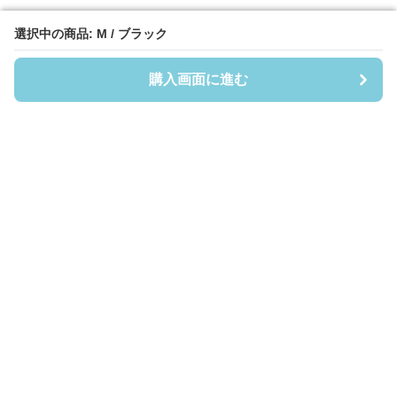
選択中の商品: M / ブラック
選択中の商品: M / ブラック
購入画面に進む
購入画面に進む
フーディーヘイヴン
について
会社概要