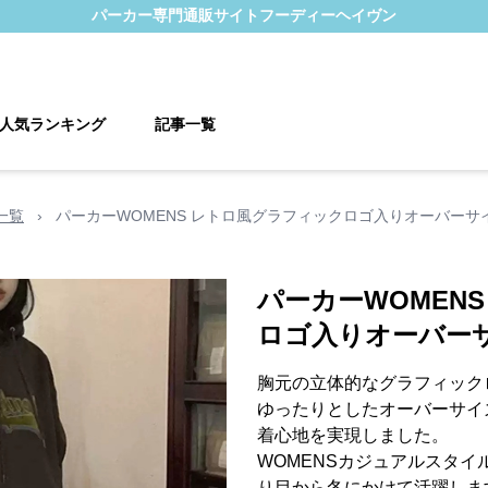
パーカー
専門通販サイト
フーディーヘイヴン
人気ランキング
記事一覧
一覧
›
パーカーWOMENS レトロ風グラフィックロゴ入りオーバーサ
パーカーWOMEN
ロゴ入りオーバー
胸元の立体的なグラフィック
ゆったりとしたオーバーサイ
着心地を実現しました。
WOMENSカジュアルスタ
り目から冬にかけて活躍しま