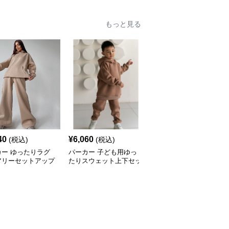
もっと見る
40
¥
6,060
¥
2,760
(税込)
(税込)
(税込)
カー ゆったりラグ
パーカー 子ども用ゆっ
お子様向け定番シンプル
アリーセットアップ
たりスウェット上下セッ
パーカー
ト