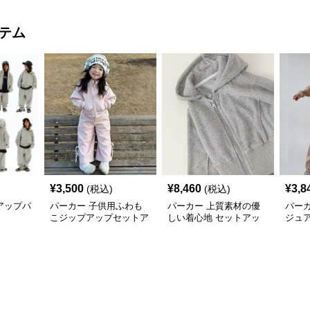
テム
¥
3,500
¥
8,460
¥
3,8
(税込)
(税込)
アップパ
パーカー 子供用ふわも
パーカー 上質素材の優
パー
こジップアップセットア
しい着心地 セットアッ
ジュ
ップ
プ