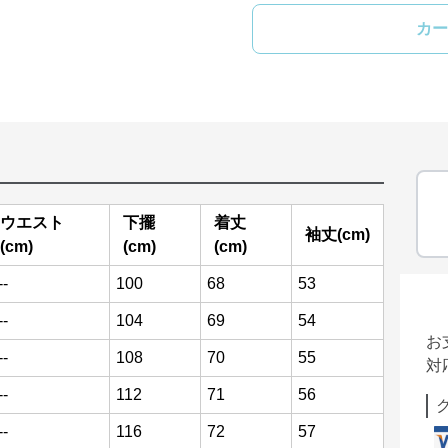
カー
ウエスト
下擺
着丈
袖丈(cm)
(cm)
(cm)
(cm)
--
100
68
53
--
104
69
54
お
--
108
70
55
対
--
112
71
56
--
116
72
57