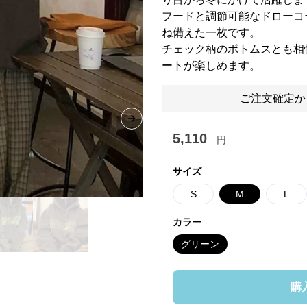
フードと調節可能なドローコ
ね備えた一枚です。
チェック柄のボトムスとも相
ートが楽しめます。
ご注文確定か
Next slide
5,110
円
サイズ
S
M
L
カラー
グリーン
購