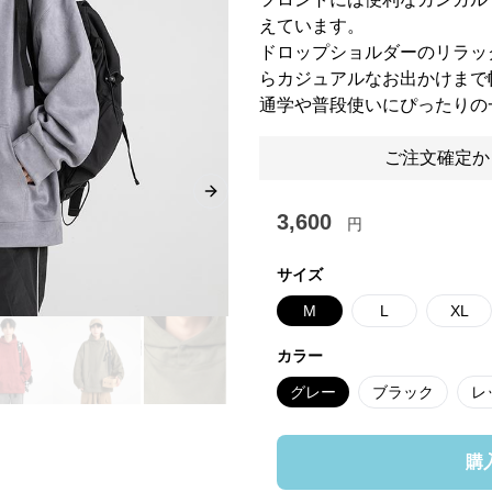
えています。
ドロップショルダーのリラッ
らカジュアルなお出かけまで
通学や普段使いにぴったりの
ご注文確定か
Next slide
3,600
円
サイズ
M
L
XL
カラー
グレー
ブラック
レ
購