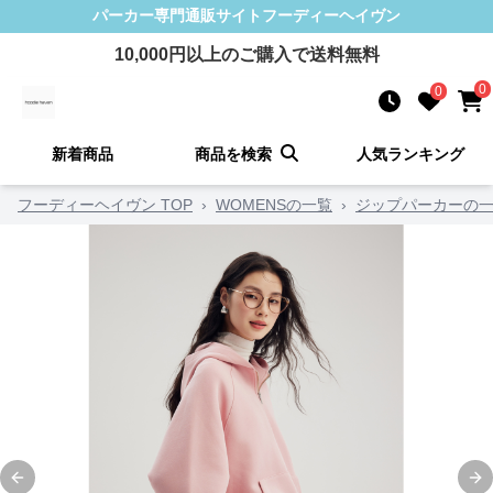
パーカー
専門通販サイト
フーディーヘイヴン
10,000
円以上のご購入で送料無料
0
0
新着商品
商品を検索
人気ランキング
フーディーヘイヴン TOP
›
WOMENSの一覧
›
ジップパーカーの
Previous slide
Ne