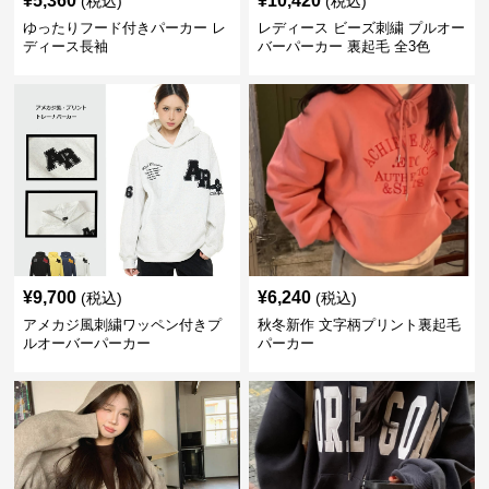
¥
5,360
¥
10,420
(税込)
(税込)
ゆったりフード付きパーカー レ
レディース ビーズ刺繍 プルオー
ディース長袖
バーパーカー 裏起毛 全3色
¥
9,700
¥
6,240
(税込)
(税込)
アメカジ風刺繍ワッペン付きプ
秋冬新作 文字柄プリント裏起毛
ルオーバーパーカー
パーカー