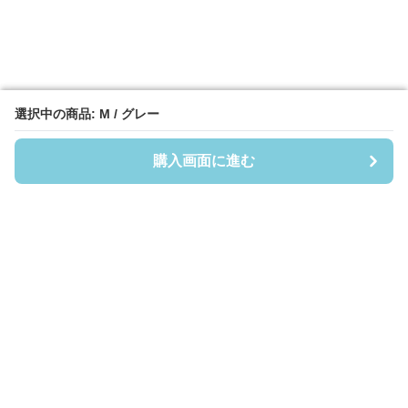
選択中の商品: M / グレー
選択中の商品: M / グレー
購入画面に進む
購入画面に進む
フーディーヘイヴン
について