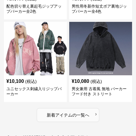
配色切り替え裏起毛ジップアッ
男性用冬新作短丈ボア裏地ジッ
プパーカー全2色
プパーカー全4色
¥
10,100
¥
10,080
(税込)
(税込)
ユニセックス刺繍入りジップパ
男女兼用 古着風 無地 パーカー
ーカー
フード付き ストリート
›
新着アイテムの一覧へ