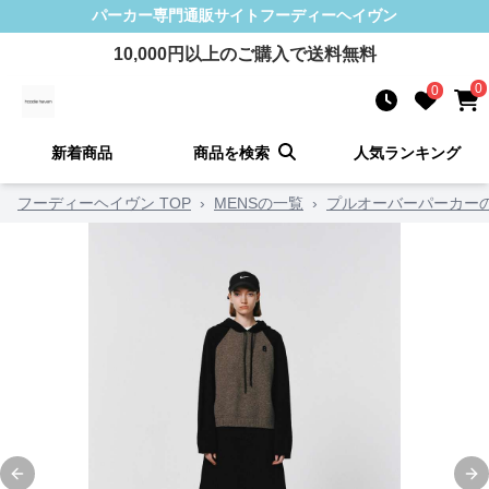
パーカー
専門通販サイト
フーディーヘイヴン
10,000
円以上のご購入で送料無料
0
0
新着商品
商品を検索
人気ランキング
フーディーヘイヴン TOP
›
MENSの一覧
›
プルオーバーパーカー
Previous slide
Ne