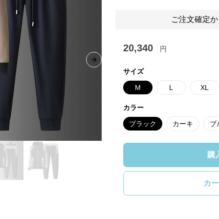
ご注文確定か
20,340
円
Next slide
サイズ
M
L
XL
カラー
ブラック
カーキ
ブ
購
カー