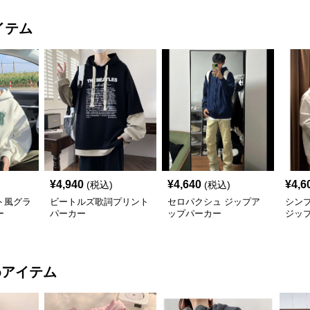
イテム
¥
4,940
¥
4,640
¥
4,6
(税込)
(税込)
ト風グラ
ビートルズ歌詞プリント
セロパクシュ ジップア
シン
ー
パーカー
ップパーカー
ジッ
めアイテム