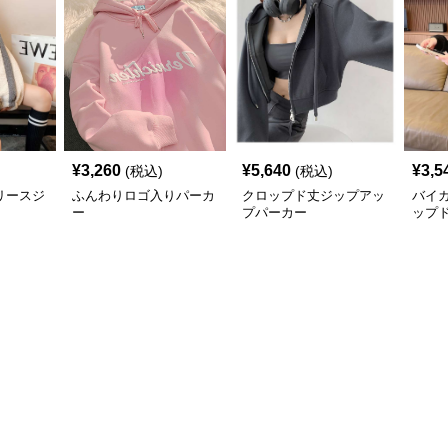
¥
3,260
¥
5,640
¥
3,5
(税込)
(税込)
リースジ
ふんわりロゴ入りパーカ
クロップド丈ジップアッ
バイ
ー
プパーカー
ップ