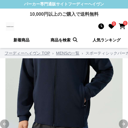
パーカー
専門通販サイト
フーディーヘイヴン
10,000
円以上のご購入で送料無料
0
0
新着商品
商品を検索
人気ランキング
フーディーヘイヴン TOP
›
MENSの一覧
›
スポーティシックパー
Previous slide
Ne