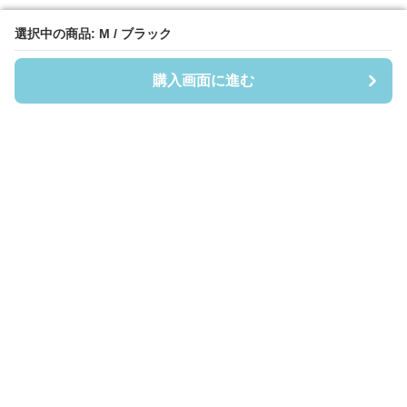
選択中の商品: M / ブラック
選択中の商品: M / ブラック
購入画面に進む
購入画面に進む
フーディーヘイヴン
について
会社概要