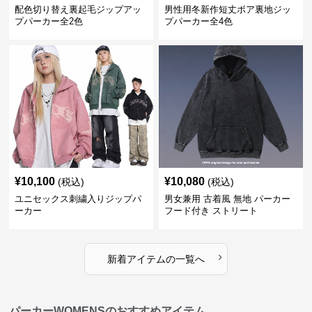
配色切り替え裏起毛ジップアッ
男性用冬新作短丈ボア裏地ジッ
プパーカー全2色
プパーカー全4色
¥
10,100
¥
10,080
(税込)
(税込)
ユニセックス刺繍入りジップパ
男女兼用 古着風 無地 パーカー
ーカー
フード付き ストリート
›
新着アイテムの一覧へ
パーカーWOMENSのおすすめアイテム