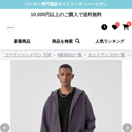
パーカー
専門通販サイト
フーディーヘイヴン
10,000
円以上のご購入で送料無料
0
0
新着商品
商品を検索
人気ランキング
フーディーヘイヴン TOP
›
MENSの一覧
›
セットアップの一覧
›
Previous slide
Ne