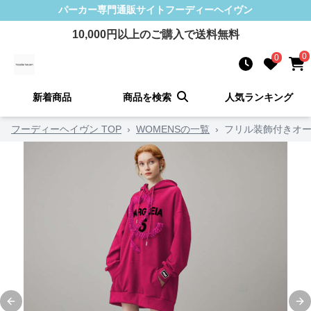
パーカー
専門通販サイト
フーディーヘイヴン
10,000
円以上のご購入で送料無料
0
0
新着商品
商品を検索
人気ランキング
フーディーヘイヴン TOP
›
WOMENSの一覧
›
フリル装飾付きオ
Previous slide
Ne