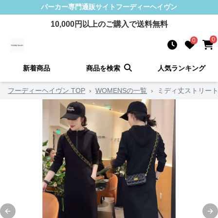
パーカー
専門通販サイト
フーディーヘイヴン
10,000
円以上のご購入で送料無料
0
0
新着商品
商品を検索
人気ランキング
フーディーヘイヴン TOP
›
WOMENSの一覧
›
ミディ丈ストリー
Previous slide
Ne