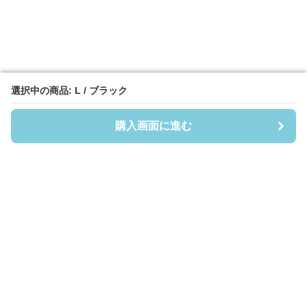
選択中の商品: L / ブラック
選択中の商品: L / ブラック
購入画面に進む
購入画面に進む
フーディーヘイヴン
について