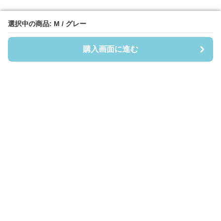
選択中の商品: M / グレー
選択中の商品: M / グレー
購入画面に進む
購入画面に進む
フーディーヘイヴン
について
会社概要