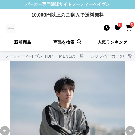
パーカー
専門通販サイト
フーディーヘイヴン
10,000
円以上のご購入で送料無料
0
0
新着商品
商品を検索
人気ランキング
フーディーヘイヴン TOP
›
MENSの一覧
›
ジップパーカーの一覧
Previous slide
Ne