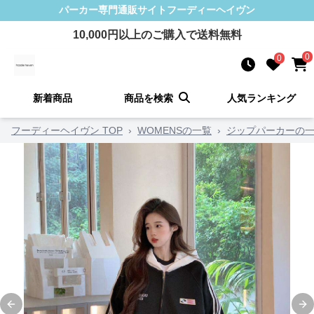
パーカー
専門通販サイト
フーディーヘイヴン
10,000
円以上のご購入で送料無料
0
0
新着商品
商品を検索
人気ランキング
フーディーヘイヴン TOP
›
WOMENSの一覧
›
ジップパーカーの
Previous slide
Ne