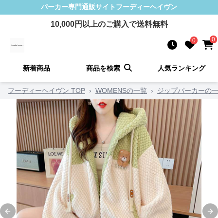
パーカー
専門通販サイト
フーディーヘイヴン
10,000
円以上のご購入で送料無料
0
0
新着商品
商品を検索
人気ランキング
フーディーヘイヴン TOP
›
WOMENSの一覧
›
ジップパーカーの
Previous slide
Ne