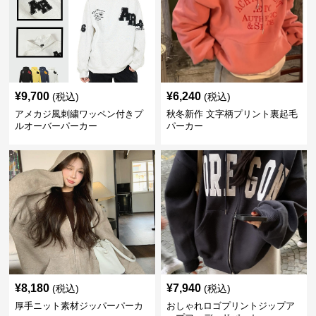
¥
9,700
¥
6,240
(税込)
(税込)
アメカジ風刺繍ワッペン付きプ
秋冬新作 文字柄プリント裏起毛
ルオーバーパーカー
パーカー
¥
8,180
¥
7,940
(税込)
(税込)
厚手ニット素材ジッパーパーカ
おしゃれロゴプリントジップア