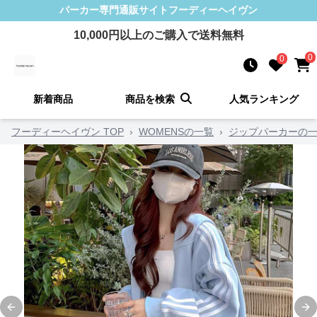
パーカー
専門通販サイト
フーディーヘイヴン
10,000
円以上のご購入で送料無料
0
0
新着商品
商品を検索
人気ランキング
フーディーヘイヴン TOP
›
WOMENSの一覧
›
ジップパーカーの
Previous slide
Ne