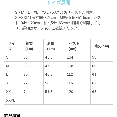
サイズ展開
S・M・L・XL・XXL・XXXLの6サイズをご用意。
S〜XXLは着丈66〜74cm、肩幅45.5〜51.5cm、バス
ト104〜120cm、袖丈59〜63cmの範囲で展開してお
り、詳細はサイズ表をご確認ください。
サイ
着丈
肩幅
バスト
袖丈(cm)
ズ
(cm)
(cm)
(cm)
S
66
45.5
104
59
M
68
47
108
60
L
70
48.5
112
61
XL
72
50
116
62
XXL
74
51.5
120
63
XXXL
-
-
-
-
商品画像