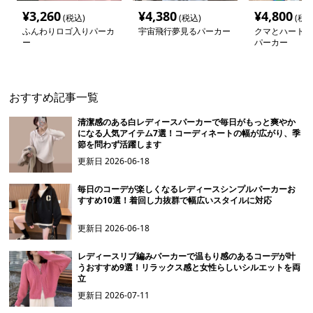
¥
3,260
¥
4,380
¥
4,800
(税込)
(税込)
(税込
ふんわりロゴ入りパーカ
宇宙飛行夢見るパーカー
クマとハートの
ー
パーカー
おすすめ記事一覧
清潔感のある白レディースパーカーで毎日がもっと爽やか
になる人気アイテム7選！コーディネートの幅が広がり、季
節を問わず活躍します
更新日
2026-06-18
毎日のコーデが楽しくなるレディースシンプルパーカーお
すすめ10選！着回し力抜群で幅広いスタイルに対応
更新日
2026-06-18
レディースリブ編みパーカーで温もり感のあるコーデが叶
うおすすめ9選！リラックス感と女性らしいシルエットを両
立
更新日
2026-07-11