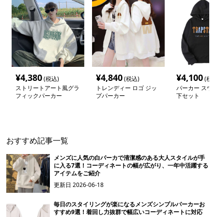
¥
4,380
¥
4,840
¥
4,100
(税込)
(税込)
(税込
ストリートアート風グラ
トレンディー ロゴ ジッ
パーカー スウ
フィックパーカー
プパーカー
下セット
おすすめ記事一覧
メンズに人気の白パーカで清潔感のある大人スタイルが手
に入る7選！コーディネートの幅が広がり、一年中活躍する
アイテムをご紹介
更新日
2026-06-18
毎日のスタイリングが楽になるメンズシンプルパーカーお
すすめ9選！着回し力抜群で幅広いコーディネートに対応