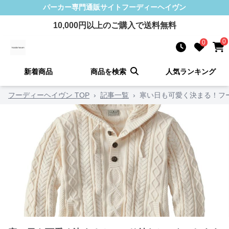
パーカー
専門通販サイト
フーディーヘイヴン
10,000
円以上のご購入で送料無料
0
0
新着商品
商品を検索
人気ランキング
フーディーヘイヴン TOP
›
記事一覧
›
寒い日も可愛く決まる！フ