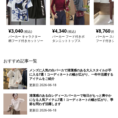
¥
3,040
¥
4,340
¥
8,760
(税込)
(税込)
(税込
パーカー キャラクター
パーカー フード付きボ
パーカー スポ
柄フード付きカットソー
タンニットトップス
フード付きジャ
おすすめ記事一覧
メンズに人気の白パーカで清潔感のある大人スタイルが手
に入る7選！コーディネートの幅が広がり、一年中活躍する
アイテムをご紹介
更新日
2026-06-18
清潔感のある白レディースパーカーで毎日がもっと爽やか
になる人気アイテム7選！コーディネートの幅が広がり、季
節を問わず活躍します
更新日
2026-06-18