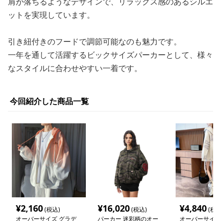
肩が落ちるようなデザインで、リラックス感のあるシルエ
ットを実現しています。
引き紐付きのフードで調節可能なのも魅力です。
一年を通して活躍するビックサイズパーカーとして、様々
なスタイルに合わせやすい一着です。
今回紹介した商品一覧
¥
2,160
¥
16,020
¥
4,840
(税込)
(税込)
(税込
オーバーサイズ グラデ
パーカー 迷彩柄のオー
オーバーサイズ