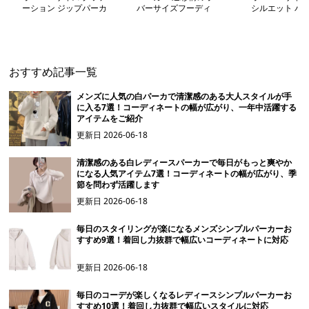
ーション ジップパーカ
バーサイズフーディ
シルエット パ
ー
おすすめ記事一覧
メンズに人気の白パーカで清潔感のある大人スタイルが手
に入る7選！コーディネートの幅が広がり、一年中活躍する
アイテムをご紹介
更新日
2026-06-18
清潔感のある白レディースパーカーで毎日がもっと爽やか
になる人気アイテム7選！コーディネートの幅が広がり、季
節を問わず活躍します
更新日
2026-06-18
毎日のスタイリングが楽になるメンズシンプルパーカーお
すすめ9選！着回し力抜群で幅広いコーディネートに対応
更新日
2026-06-18
毎日のコーデが楽しくなるレディースシンプルパーカーお
すすめ10選！着回し力抜群で幅広いスタイルに対応