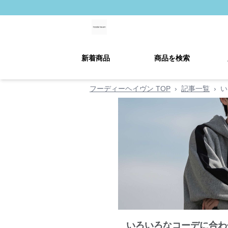
新着商品
商品を検索
フーディーヘイヴン TOP
›
記事一覧
›
い
いろいろなコーデに合わ