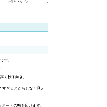
ド付き トップス
パーカー
ップパーカー
点
です。
す。
が高く秋冬向き。
きすぎるとだらしなく見え
ィネートの幅を広げます。