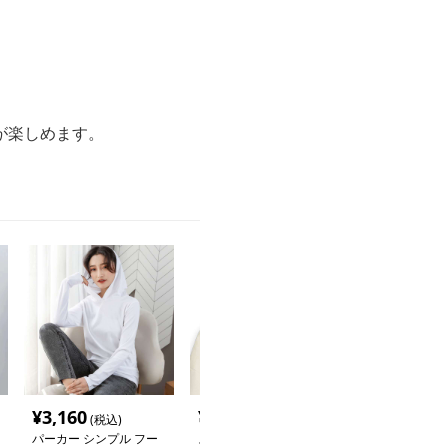
。
が楽しめます。
¥
3,160
¥
13,240
¥
3,120
(税込)
(税込)
(税込
パーカー シンプル フー
スポーティーなゆったり
シンプル スポー