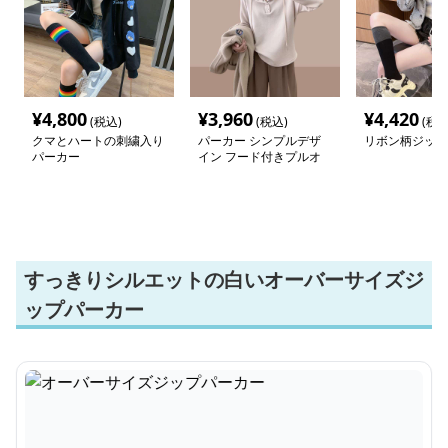
¥
4,800
¥
3,960
¥
4,420
(税込)
(税込)
(税込
クマとハートの刺繍入り
パーカー シンプルデザ
リボン柄ジップ
パーカー
イン フード付きプルオ
ーバー
すっきりシルエットの白いオーバーサイズジ
ップパーカー