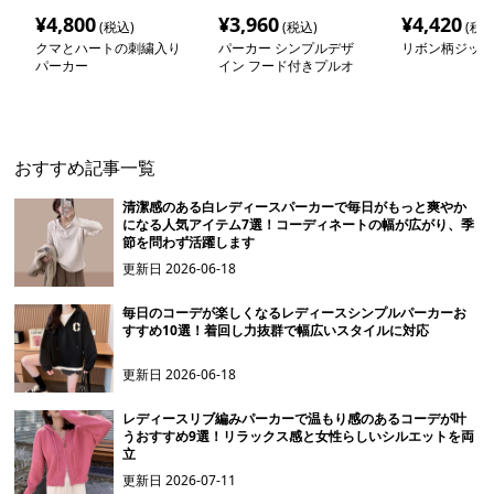
¥
4,800
¥
3,960
¥
4,420
(税込)
(税込)
(税込
クマとハートの刺繍入り
パーカー シンプルデザ
リボン柄ジップ
パーカー
イン フード付きプルオ
ーバー
おすすめ記事一覧
清潔感のある白レディースパーカーで毎日がもっと爽やか
になる人気アイテム7選！コーディネートの幅が広がり、季
節を問わず活躍します
更新日
2026-06-18
毎日のコーデが楽しくなるレディースシンプルパーカーお
すすめ10選！着回し力抜群で幅広いスタイルに対応
更新日
2026-06-18
レディースリブ編みパーカーで温もり感のあるコーデが叶
うおすすめ9選！リラックス感と女性らしいシルエットを両
立
更新日
2026-07-11