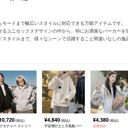
らモードまで幅広いスタイルに対応できる万能アイテムです。
せるユニセックスデザインの中から、特にお洒落なパーカーを
ドスタイルまで、様々なシーンで活躍すること間違いなしの逸
10,720
¥
4,840
¥
4,380
(税込)
(税込)
(税込)
グネチャー ストリー
宇宙飛行士と月風船パー
在庫切れ