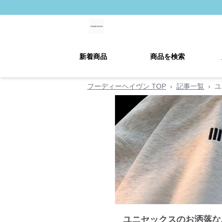
新着商品
商品を検索
フーディーヘイヴン TOP
›
記事一覧
›
ユ
ユニセックスのお洒落な