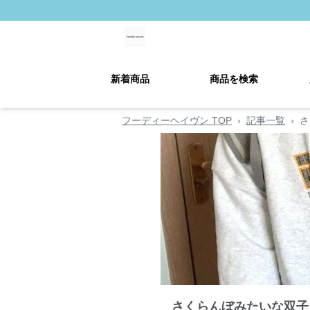
新着商品
商品を検索
フーディーヘイヴン TOP
›
記事一覧
›
さ
さくらんぼみたいな双子