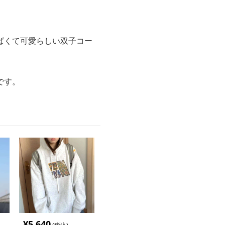
ぱくて可愛らしい双子コー
です。
¥
5,640