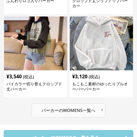
ふんわりロゴ入りパーカー
クロップド丈ジップアップパー
カー
¥
3,540
¥
3,120
(税込)
(税込)
バイカラー切り替えクロップド
もこもこ素材のゆったりプルオ
丈パーカー
ーバーパーカー
›
パーカー
の
WOMENS
一覧へ