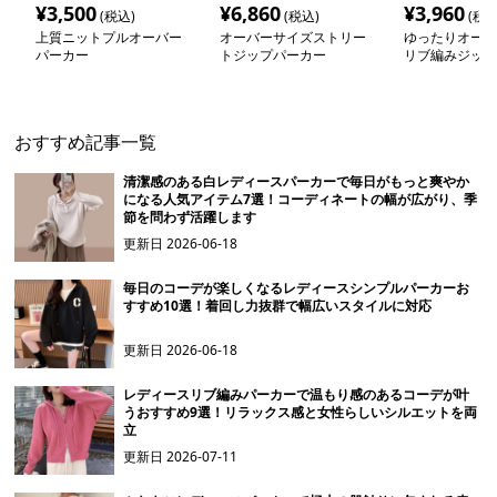
¥
3,500
¥
6,860
¥
3,960
(税込)
(税込)
(税込
上質ニットプルオーバー
オーバーサイズストリー
ゆったりオーバ
パーカー
トジップパーカー
リブ編みジップ
おすすめ記事一覧
清潔感のある白レディースパーカーで毎日がもっと爽やか
になる人気アイテム7選！コーディネートの幅が広がり、季
節を問わず活躍します
更新日
2026-06-18
毎日のコーデが楽しくなるレディースシンプルパーカーお
すすめ10選！着回し力抜群で幅広いスタイルに対応
更新日
2026-06-18
レディースリブ編みパーカーで温もり感のあるコーデが叶
うおすすめ9選！リラックス感と女性らしいシルエットを両
立
更新日
2026-07-11