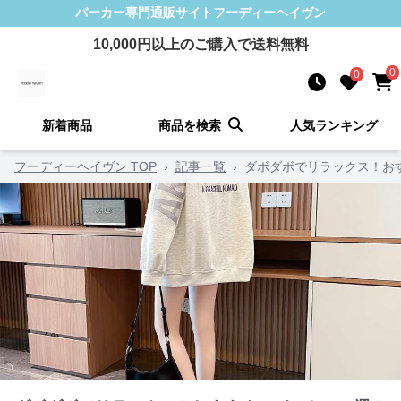
パーカー
専門通販サイト
フーディーヘイヴン
10,000
円以上のご購入で送料無料
0
0
新着商品
商品を検索
人気ランキング
フーディーヘイヴン TOP
›
記事一覧
›
ダボダボでリラックス！お