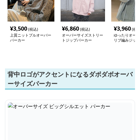
¥
3,500
¥
6,860
¥
3,960
(税込)
(税込)
(税込
上質ニットプルオーバー
オーバーサイズストリー
ゆったりオーバ
パーカー
トジップパーカー
リブ編みジップ
背中ロゴがアクセントになるダボダボオーバ
ーサイズパーカー