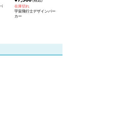
(税込)
パ
在庫切れ
宇宙飛行士デザインパー
カー