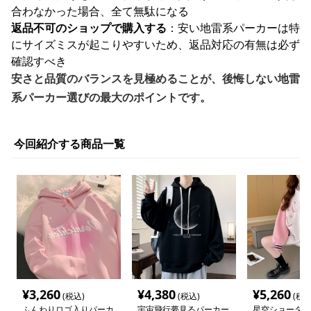
合わなかった場合、全て無駄になる
返品不可のショップで購入する
：安い地雷系パーカーは特
にサイズミスが起こりやすいため、返品対応の有無は必ず
確認すべき
安さと品質のバランスを見極めることが、後悔しない地雷
系パーカー選びの最大のポイントです。
今回紹介する商品一覧
¥
3,260
¥
4,380
¥
5,260
(税込)
(税込)
(税込
ふんわりロゴ入りパーカ
宇宙飛行夢見るパーカー
星空ショータイ