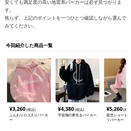
安くても満足度の高い地雷系パーカーは必ず見つかりま
す。
焦らず、上記のポイントを一つひとつ確認しながら選んで
みてください。
今回紹介した商品一覧
¥
3,260
¥
4,380
¥
5,260
(税込)
(税込)
(税込
ふんわりロゴ入りパーカ
宇宙飛行夢見るパーカー
星空ショータイ
ー
ツパーカー