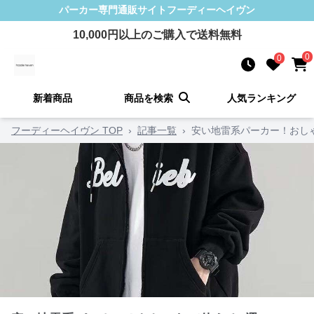
パーカー
専門通販サイト
フーディーヘイヴン
10,000
円以上のご購入で送料無料
0
0
新着商品
商品を検索
人気ランキング
フーディーヘイヴン TOP
›
記事一覧
›
安い地雷系パーカー！おし