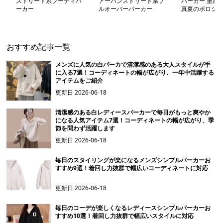
ストリート系フーディパ
アーバンストリート系プ
パーカー 重厚
ーカー
ルオーバーパーカー
真夏のポロシャ
おすすめ記事一覧
メンズに人気の白パーカで清潔感のある大人スタイルが手
に入る7選！コーディネートの幅が広がり、一年中活躍する
アイテムをご紹介
更新日
2026-06-18
清潔感のある白レディースパーカーで毎日がもっと爽やか
になる人気アイテム7選！コーディネートの幅が広がり、季
節を問わず活躍します
更新日
2026-06-18
毎日のスタイリングが楽になるメンズシンプルパーカーお
すすめ9選！着回し力抜群で幅広いコーディネートに対応
更新日
2026-06-18
毎日のコーデが楽しくなるレディースシンプルパーカーお
すすめ10選！着回し力抜群で幅広いスタイルに対応