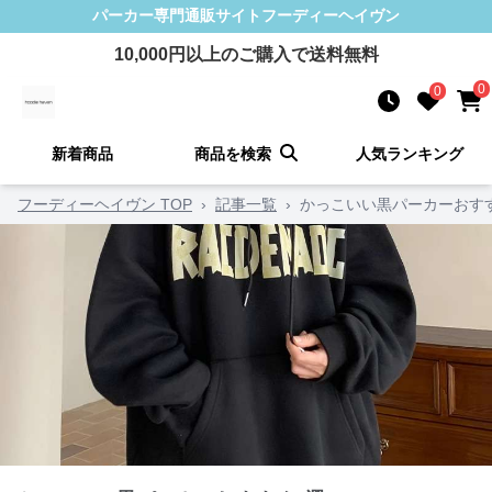
パーカー
専門通販サイト
フーディーヘイヴン
10,000
円以上のご購入で送料無料
0
0
新着商品
商品を検索
人気ランキング
フーディーヘイヴン TOP
›
記事一覧
›
かっこいい黒パーカーおす