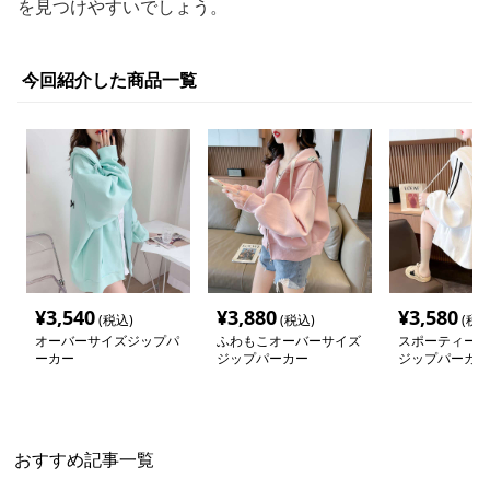
を見つけやすいでしょう。
今回紹介した商品一覧
¥
3,540
¥
3,880
¥
3,580
(税込)
(税込)
(税込
オーバーサイズジップパ
ふわもこオーバーサイズ
スポーティース
ーカー
ジップパーカー
ジップパーカー
おすすめ記事一覧