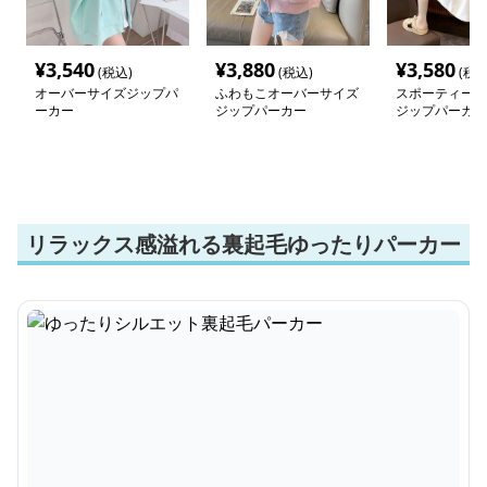
¥
3,540
¥
3,880
¥
3,580
(税込)
(税込)
(税込
オーバーサイズジップパ
ふわもこオーバーサイズ
スポーティース
ーカー
ジップパーカー
ジップパーカー
リラックス感溢れる裏起毛ゆったりパーカー