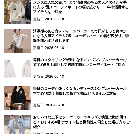
メンズに人気の白パーカで清潔感のある大人スタイルが手
に入る7選！コーディネートの幅が広がり、一年中活躍する
アイテムをご紹介
更新日
2026-06-18
清潔感のある白レディースパーカーで毎日がもっと爽やか
になる人気アイテム7選！コーディネートの幅が広がり、季
節を問わず活躍します
更新日
2026-06-18
毎日のスタイリングが楽になるメンズシンプルパーカーお
すすめ9選！着回し力抜群で幅広いコーディネートに対応
更新日
2026-06-18
毎日のコーデが楽しくなるレディースシンプルパーカーお
すすめ10選！着回し力抜群で幅広いスタイルに対応
更新日
2026-06-18
おしゃれな上下セットパーカーでキッズが快適に動き回れ
る！おすすめ4選 デザイン性と機能性を両立した選び方もご
紹介
更新日
2026-06-18