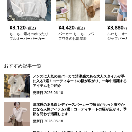
¥
3,120
¥
4,420
¥
3,880
(税込)
(税込)
(税込
もこもこ素材のゆったり
パーカー もこもこフワ
ふわもこオーバ
プルオーバーパーカー
フワ冬のお部屋着
ジップパーカー
おすすめ記事一覧
メンズに人気の白パーカで清潔感のある大人スタイルが手
に入る7選！コーディネートの幅が広がり、一年中活躍する
アイテムをご紹介
更新日
2026-06-18
清潔感のある白レディースパーカーで毎日がもっと爽やか
になる人気アイテム7選！コーディネートの幅が広がり、季
節を問わず活躍します
更新日
2026-06-18