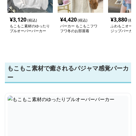
¥
3,120
¥
4,420
¥
3,880
(税込)
(税込)
(税込
もこもこ素材のゆったり
パーカー もこもこフワ
ふわもこオーバ
プルオーバーパーカー
フワ冬のお部屋着
ジップパーカー
もこもこ素材で癒されるパジャマ感覚パーカ
ー